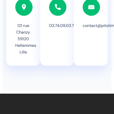
121 rue
03.74.09.03.74
contact@piloti
Chanzy
59120
Hellemmes
Lille