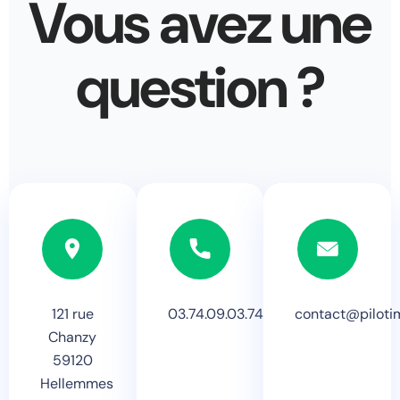
Vous avez une
question ?
121 rue
03.74.09.03.74
contact@piloti
Chanzy
59120
Hellemmes