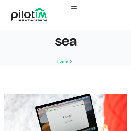
sea
Home